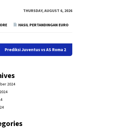
THURSDAY, AUGUST 6, 2026
CORE
HASIL PERTANDINGAN EURO
ksi Juventus vs AS Roma 2 September 2024
Prediksi Lill
hives
ber 2024
2024
24
024
egories