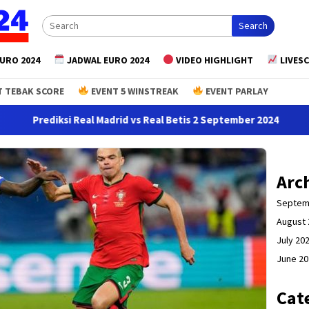
Search
URO 2024
JADWAL EURO 2024
VIDEO HIGHLIGHT
LIVES
 TEBAK SCORE
EVENT 5 WINSTREAK
EVENT PARLAY
rediksi Real Madrid vs Real Betis 2 September 2024
Predi
Arc
Septem
August 
July 20
June 2
Cat