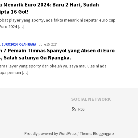
a Menarik Euro 2024: Baru 2 Hari, Sudah
ipta 16 Gol!
obat player yang sporty, ada fakta menarik ni seputar euro cup
Euro 2024 […]
,
EURO2024
,
OLAHRAGA
cs3
June 15, 2024
ah 7 Pemain Timnas Spanyol yang Absen di Euro
, Salah satunya Ga Nyangka.
ara Player yang sporty dan okelah ya, saya mau ulas ni ada
apa pemain […]
SOCIAL NETWORK
RSS
Proudly powered by WordPress
/
Theme: Bloggingpro