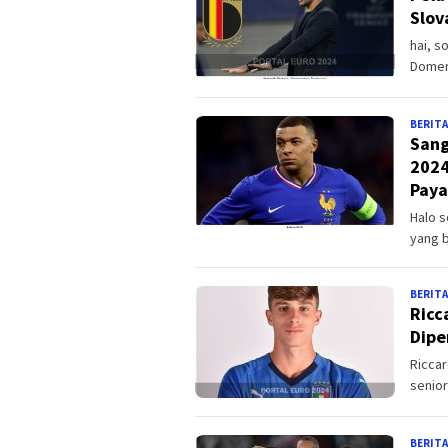
Slov
hai, s
Domen
BERITA
Sang
2024
Pay
Halo s
yang b
BERITA
Ricc
Dipe
Riccar
senior
BERITA