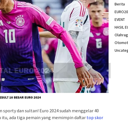
Berita
EURO20
EVENT
HASIL 
Olahra
Otomot
Uncate
 sporty dan sultan! Euro 2024 sudah menggelar 40
ru itu, ada tiga pemain yang memimpin daftar
top skor