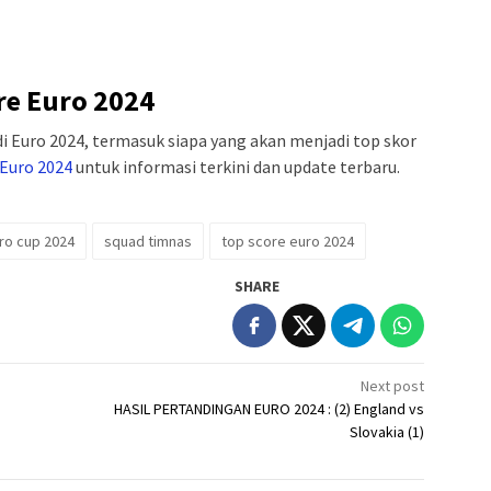
re Euro 2024
i Euro 2024, termasuk siapa yang akan menjadi top skor
 Euro 2024
untuk informasi terkini dan update terbaru.
ro cup 2024
squad timnas
top score euro 2024
SHARE
Next post
HASIL PERTANDINGAN EURO 2024 : (2) England vs
Slovakia (1)