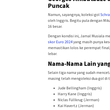
Puncak
Namun, sayangnya, koleksi gol
Schr
oleh Inggris. Begitu pula dengan Mi
16 besar.
Dengan kondisi ini, Jamal Musiala me
skor Euro 2024
yang masih punya ke
memastikan lolos ke perempat final,
lebar.
Nama-Nama Lain yang
Selain tiga nama yang sudah menceta
masing telah mengoleksi dua gol di 
Jude Bellingham (Inggris)
Harry Kane (Inggris)
Niclas Füllkrug (Jerman)
Kai Havertz (Jerman)