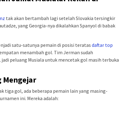
anz
tak akan bertambah lagi setelah Slovakia tersingkir
kautadze, yang Georgia-nya dikalahkan Spanyol di babak
njadi satu-satunya pemain di posisi teratas
daftar top
sempatan menambah gol. Tim Jerman sudah
 jadi peluang Musiala untuk mencetak gol masih terbuka
 Mengejar
k tiga gol, ada beberapa pemain lain yang masing-
turnamen ini. Mereka adalah: