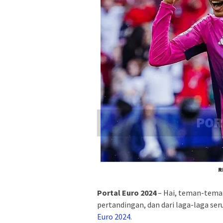
Portal Euro 2024
– Hai, teman-teman
pertandingan, dan dari laga-laga se
Euro 2024
.