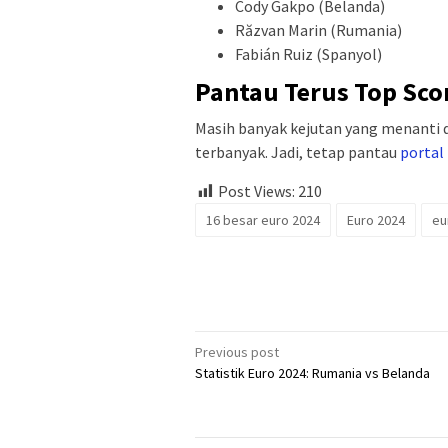
Cody Gakpo (Belanda)
Răzvan Marin (Rumania)
Fabián Ruiz (Spanyol)
Pantau Terus Top Sco
Masih banyak kejutan yang menanti d
terbanyak. Jadi, tetap pantau
portal
Post Views:
210
16 besar euro 2024
Euro 2024
eu
Post
Previous post
Statistik Euro 2024: Rumania vs Belanda
navigation