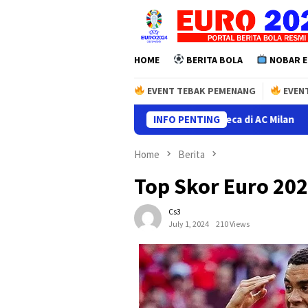
Skip
to
content
HOME
BERITA BOLA
NOBAR E
EVENT TEBAK PEMENANG
EVENT
 & Inter Bakal Jadi Penentu Nasib Fonseca di AC Milan
INFO PENTING
Pre
Home
Berita
Top Skor Euro 202
Cs3
July 1, 2024
210 Views