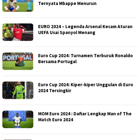
Ternyata Mbappe Menurun
EURO 2024 – Legenda Arsenal Kecam Aturan
UEFA Usai Spanyol Menang
Euro Cup 2024: Turnamen Terburuk Ronaldo
Bersama Portugal
Euro Cup 2024: Kiper-kiper Unggulan di Euro
2024 Tersingkir
MOM Euro 2024 : Daftar Lengkap Man of The
Match Euro 2024