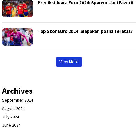
Prediksi Juara Euro 2024: Spanyol Jadi Favorit
Top Skor Euro 2024: Siapakah posisi Teratas?
View More
Archives
September 2024
August 2024
July 2024
June 2024