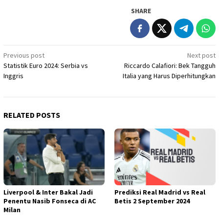
SHARE
Post
Previous post
Next post
Statistik Euro 2024: Serbia vs
Riccardo Calafiori: Bek Tangguh
navigation
Inggris
Italia yang Harus Diperhitungkan
RELATED POSTS
Liverpool & Inter Bakal Jadi
Prediksi Real Madrid vs Real
Penentu Nasib Fonseca di AC
Betis 2 September 2024
Milan