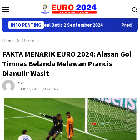
Skip
Mobile
to
Menu
content
 Real Madrid vs Real Betis 2 September 2024
INFO PENTING
Prediksi Juv
Home
Berita
FAKTA MENARIK EURO 2024: Alasan Gol
Timnas Belanda Melawan Prancis
Dianulir Wasit
Cs3
June 22, 2024
230 Views