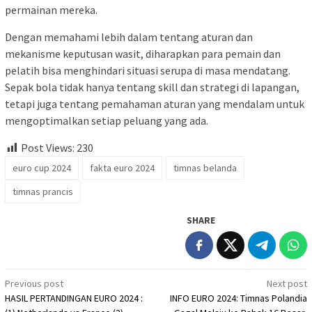
permainan mereka.
Dengan memahami lebih dalam tentang aturan dan
mekanisme keputusan wasit, diharapkan para pemain dan
pelatih bisa menghindari situasi serupa di masa mendatang.
Sepak bola tidak hanya tentang skill dan strategi di lapangan,
tetapi juga tentang pemahaman aturan yang mendalam untuk
mengoptimalkan setiap peluang yang ada.
Post Views:
230
euro cup 2024
fakta euro 2024
timnas belanda
timnas prancis
SHARE
Post
Previous post
Next post
HASIL PERTANDINGAN EURO 2024 :
INFO EURO 2024: Timnas Polandia
navigation