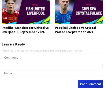
Prediksi Manchester United vs
Prediksi Chelsea vs Crystal
Liverpool 1 September 2024
Palace 1 September 2024
Leave a Reply
Your email address will not be published.
Required fields are marked
*