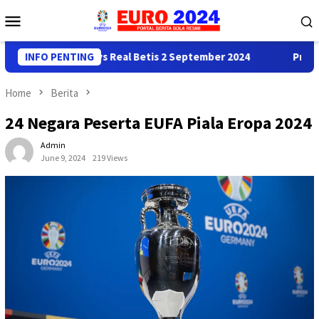
Skip
Mobile
to
Menu
content
diksi Real Madrid vs Real Betis 2 September 2024
INFO PENTING
Prediks
Home
Berita
24 Negara Peserta EUFA Piala Eropa 2024
Admin
June 9, 2024
219 Views