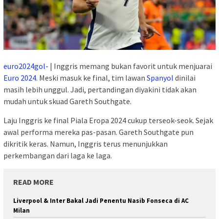
euro2024gol-
| Inggris memang bukan favorit untuk menjuarai
Euro 2024
. Meski masuk ke final, tim lawan
Spanyol
dinilai
masih lebih unggul. Jadi, pertandingan diyakini tidak akan
mudah untuk skuad Gareth Southgate.
Laju Inggris ke final Piala Eropa 2024 cukup terseok-seok. Sejak
awal performa mereka pas-pasan. Gareth Southgate pun
dikritik keras. Namun, Inggris terus menunjukkan
perkembangan dari laga ke laga.
READ MORE
Liverpool & Inter Bakal Jadi Penentu Nasib Fonseca di AC
Milan