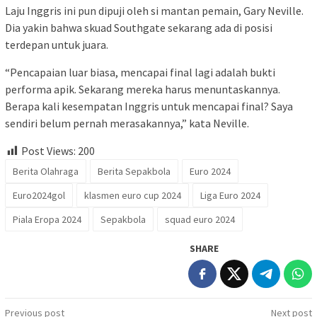
Laju Inggris ini pun dipuji oleh si mantan pemain, Gary Neville.
Dia yakin bahwa skuad Southgate sekarang ada di posisi
terdepan untuk juara.
“Pencapaian luar biasa, mencapai final lagi adalah bukti
performa apik. Sekarang mereka harus menuntaskannya.
Berapa kali kesempatan Inggris untuk mencapai final? Saya
sendiri belum pernah merasakannya,” kata Neville.
Post Views:
200
Berita Olahraga
Berita Sepakbola
Euro 2024
Euro2024gol
klasmen euro cup 2024
Liga Euro 2024
Piala Eropa 2024
Sepakbola
squad euro 2024
SHARE
Post
Previous post
Next post