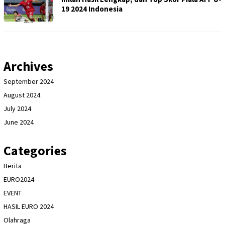
19 2024 Indonesia
Archives
September 2024
August 2024
July 2024
June 2024
Categories
Berita
EURO2024
EVENT
HASIL EURO 2024
Olahraga