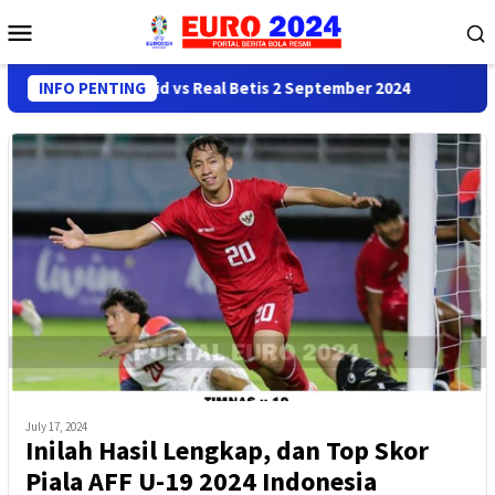
Skip
Mobile
to
Menu
content
Prediksi Real Madrid vs Real Betis 2 September 2024
INFO PENTING
Pred
July 17, 2024
Inilah Hasil Lengkap, dan Top Skor
Piala AFF U-19 2024 Indonesia