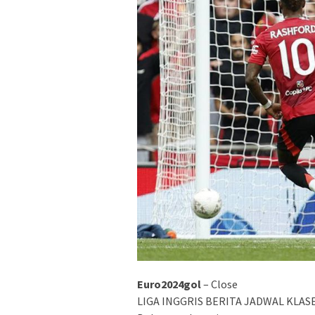
Euro2024gol
– Close
LIGA INGGRIS BERITA JADWAL KLA