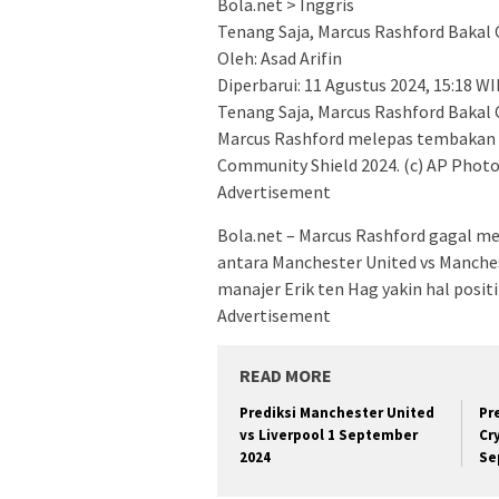
Bola.net > Inggris
Tenang Saja, Marcus Rashford Bakal 
Oleh: Asad Arifin
Diperbarui: 11 Agustus 2024, 15:18 W
Tenang Saja, Marcus Rashford Bakal 
Marcus Rashford melepas tembakan d
Community Shield 2024. (c) AP Photo/
Advertisement
Bola.net – Marcus Rashford gagal m
antara Manchester United vs Manches
manajer Erik ten Hag yakin hal positi
Advertisement
READ MORE
Prediksi Manchester United
Pr
vs Liverpool 1 September
Cr
2024
Se