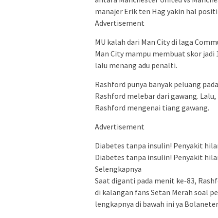
manajer Erik ten Hag yakin hal positi
Advertisement
MU kalah dari Man City di laga Commu
Man City mampu membuat skor jadi 1-
lalu menang adu penalti.
Rashford punya banyak peluang pada 
Rashford melebar dari gawang. Lalu, 
Rashford mengenai tiang gawang.
Advertisement
Diabetes tanpa insulin! Penyakit hi
Diabetes tanpa insulin! Penyakit hi
Selengkapnya
Saat diganti pada menit ke-83, Rashf
di kalangan fans Setan Merah soal p
lengkapnya di bawah ini ya Bolaneter