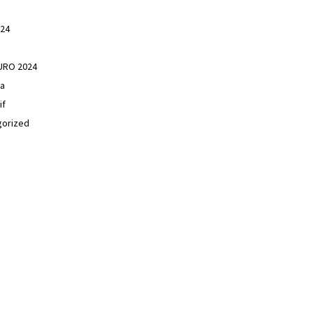
24
EURO 2024
ga
if
gorized