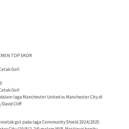
SEMEN TOP SKOR
Cetak Gol!
IB
Cetak Gol!
alam laga Manchester United vs Manchester City di
David Cliff
encetak gol pada laga Community Shield 2024/2025
ter City (10/8/2-24) malam WIB. Meskipun begitu,