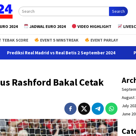
Search
URO 2024
JADWAL EURO 2024
VIDEO HIGHLIGHT
LIVES
 TEBAK SCORE
EVENT 5 WINSTREAK
EVENT PARLAY
 Real Madrid vs Real Betis 2 September 2024
Prediksi Juv
Arc
us Rashford Bakal Cetak
Septem
August 
July 20
June 2
Cat