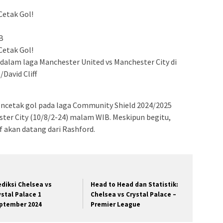
Cetak Gol!
IB
Cetak Gol!
alam laga Manchester United vs Manchester City di
David Cliff
encetak gol pada laga Community Shield 2024/2025
ter City (10/8/2-24) malam WIB. Meskipun begitu,
f akan datang dari Rashford.
ediksi Chelsea vs
Head to Head dan Statistik:
ystal Palace 1
Chelsea vs Crystal Palace –
ptember 2024
Premier League