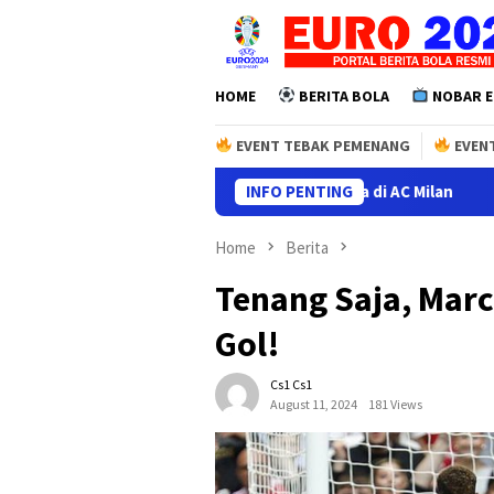
Skip
to
content
HOME
BERITA BOLA
NOBAR E
EVENT TEBAK PEMENANG
EVENT
ter Bakal Jadi Penentu Nasib Fonseca di AC Milan
INFO PENTING
Prediksi
Home
Berita
Tenang Saja, Marc
Gol!
Cs1 Cs1
August 11, 2024
181 Views