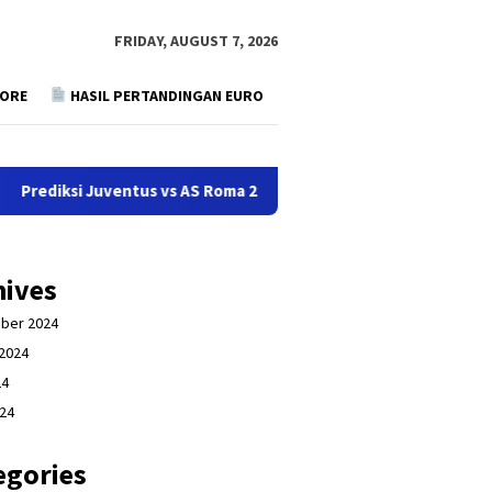
FRIDAY, AUGUST 7, 2026
CORE
HASIL PERTANDINGAN EURO
ksi Juventus vs AS Roma 2 September 2024
Prediksi Lill
hives
ber 2024
2024
24
024
egories