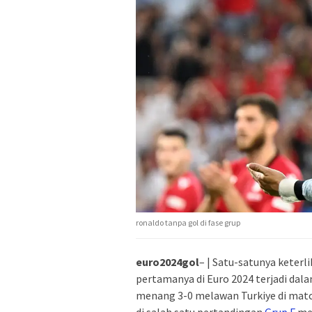
ronaldo tanpa gol di fase grup
euro2024gol
– | Satu-satunya keterl
pertamanya di Euro 2024 terjadi dal
menang 3-0 melawan Turkiye di matc
di salah satu pertandingan
Grup F
me