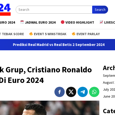
Search
URO 2024
JADWAL EURO 2024
VIDEO HIGHLIGHT
LIVES
 TEBAK SCORE
EVENT 5 WINSTREAK
EVENT PARLAY
rediksi Real Madrid vs Real Betis 2 September 2024
Predi
Arc
k Grup, Cristiano Ronaldo
Septem
Di Euro 2024
August 
July 20
June 2
Cat