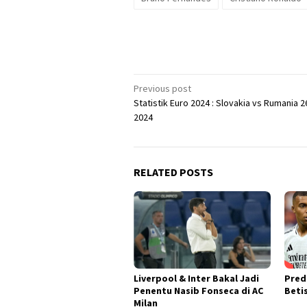
Post
Previous post
Statistik Euro 2024 : Slovakia vs Rumania 2
navigation
2024
RELATED POSTS
Liverpool & Inter Bakal Jadi
Pred
Penentu Nasib Fonseca di AC
Beti
Milan