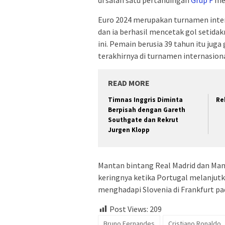
Euro 2024 merupakan turnamen inte
dan ia berhasil mencetak gol setidak
ini. Pemain berusia 39 tahun itu ju
terakhirnya di turnamen internasiona
READ MORE
Timnas Inggris Diminta
Re
Berpisah dengan Gareth
Southgate dan Rekrut
Jurgen Klopp
Mantan bintang Real Madrid dan Man
keringnya ketika Portugal melanjut
menghadapi Slovenia di Frankfurt pad
Post Views:
209
Bruno Fernandes
Cristiano Ronaldo