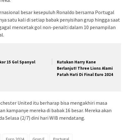
rnasional besar kesepuluh Ronaldo bersama Portugal
nya satu kali di setiap babak penyisihan grup hingga saat
ga gagal mencetak gol non-penalti dalam 10 penampilan
l.
kor 15 Gol Spanyol
Kutukan Harry Kane
Berlanjut! Three Lions Alami
Patah Hati Di Final Euro 2024
chester United itu berharap bisa mengakhiri masa
kan kampanye mereka di babak 16 besar. Mereka akan
a Selasa (2/7) dini hari WIB mendatang.
Euro 2024
Grup F
Portugal