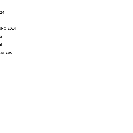
24
EURO 2024
ga
if
gorized