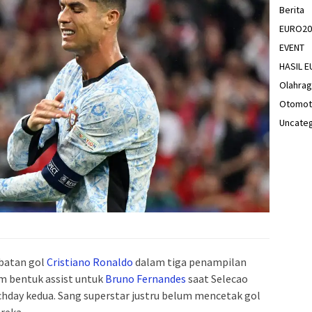
Berita
EURO20
EVENT
HASIL 
Olahra
Otomot
Uncate
ibatan gol
Cristiano Ronaldo
dalam tiga penampilan
am bentuk assist untuk
Bruno Fernandes
saat Selecao
hday kedua. Sang superstar justru belum mencetak gol
reka.