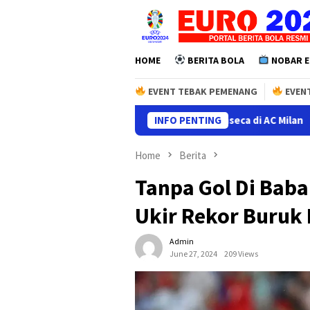
Skip
to
content
HOME
BERITA BOLA
NOBAR E
EVENT TEBAK PEMENANG
EVENT
ool & Inter Bakal Jadi Penentu Nasib Fonseca di AC Milan
INFO PENTING
P
Home
Berita
Tanpa Gol Di Baba
Ukir Rekor Buruk 
Admin
June 27, 2024
209 Views