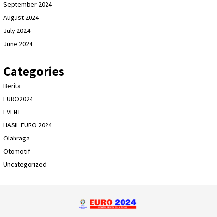
September 2024
August 2024
July 2024
June 2024
Categories
Berita
EURO2024
EVENT
HASIL EURO 2024
Olahraga
Otomotif
Uncategorized