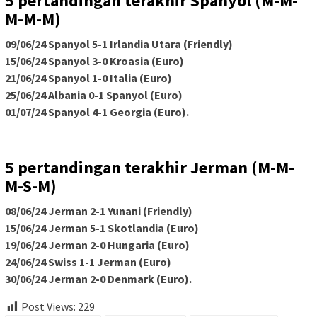
5 pertandingan terakhir Spanyol (M-M-
M-M-M)
09/06/24 Spanyol 5-1 Irlandia Utara (Friendly)
15/06/24 Spanyol 3-0 Kroasia (Euro)
21/06/24 Spanyol 1-0 Italia (Euro)
25/06/24 Albania 0-1 Spanyol (Euro)
01/07/24 Spanyol 4-1 Georgia (Euro).
5 pertandingan terakhir Jerman (M-M-
M-S-M)
08/06/24 Jerman 2-1 Yunani (Friendly)
15/06/24 Jerman 5-1 Skotlandia (Euro)
19/06/24 Jerman 2-0 Hungaria (Euro)
24/06/24 Swiss 1-1 Jerman (Euro)
30/06/24 Jerman 2-0 Denmark (Euro).
Post Views:
229