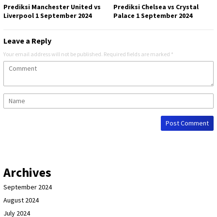
Prediksi Manchester United vs
Prediksi Chelsea vs Crystal
Liverpool 1 September 2024
Palace 1 September 2024
Leave a Reply
Your email address will not be published.
Required fields are marked
*
Archives
September 2024
August 2024
July 2024