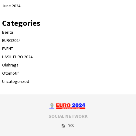
June 2024
Categories
Berita
EURO2024
EVENT
HASIL EURO 2024
Olahraga
Otomotif
Uncategorized
SOCIAL NETWORK
RSS