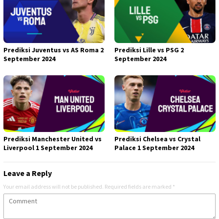
Prediksi Juventus vs AS Roma 2
Prediksi Lille vs PSG 2
September 2024
September 2024
Prediksi Manchester United vs
Prediksi Chelsea vs Crystal
Liverpool 1 September 2024
Palace 1 September 2024
Leave a Reply
Your email address will not be published.
Required fields are marked
*