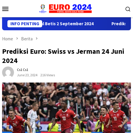
Skip
Mobile
to
Menu
content
al Madrid vs Real Betis 2 September 2024
INFO PENTING
Prediksi Juven
Home
Berita
Prediksi Euro: Swiss vs Jerman 24 Juni
2024
Cs1 Cs1
June 23, 2024
216 Views