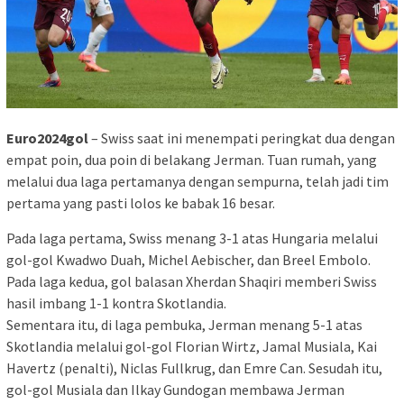
Euro2024gol
– Swiss saat ini menempati peringkat dua dengan
empat poin, dua poin di belakang Jerman. Tuan rumah, yang
melalui dua laga pertamanya dengan sempurna, telah jadi tim
pertama yang pasti lolos ke babak 16 besar.
Pada laga pertama, Swiss menang 3-1 atas Hungaria melalui
gol-gol Kwadwo Duah, Michel Aebischer, dan Breel Embolo.
Pada laga kedua, gol balasan Xherdan Shaqiri memberi Swiss
hasil imbang 1-1 kontra Skotlandia.
Sementara itu, di laga pembuka, Jerman menang 5-1 atas
Skotlandia melalui gol-gol Florian Wirtz, Jamal Musiala, Kai
Havertz (penalti), Niclas Fullkrug, dan Emre Can. Sesudah itu,
gol-gol Musiala dan Ilkay Gundogan membawa Jerman