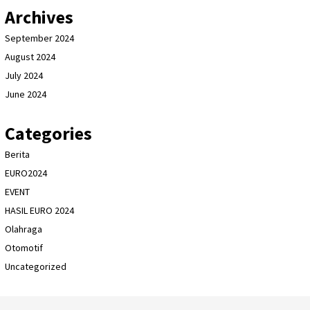
Archives
September 2024
August 2024
July 2024
June 2024
Categories
Berita
EURO2024
EVENT
HASIL EURO 2024
Olahraga
Otomotif
Uncategorized