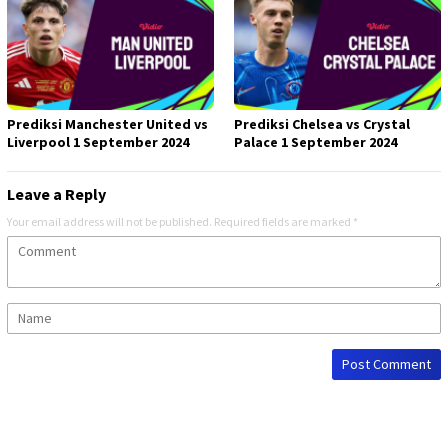
Prediksi Manchester United vs
Prediksi Chelsea vs Crystal
Liverpool 1 September 2024
Palace 1 September 2024
Leave a Reply
Your email address will not be published.
Required fields are marked
*