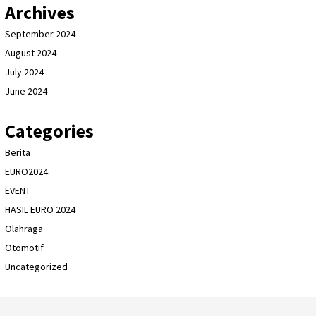
Archives
September 2024
August 2024
July 2024
June 2024
Categories
Berita
EURO2024
EVENT
HASIL EURO 2024
Olahraga
Otomotif
Uncategorized