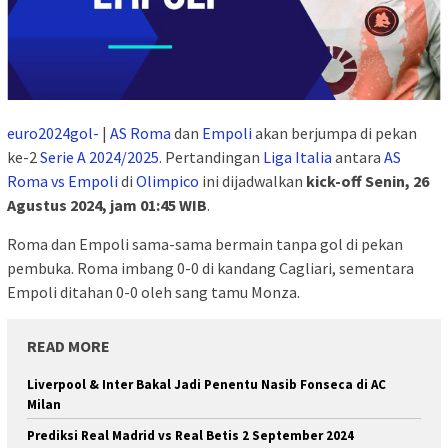
euro2024gol-
|
AS Roma
dan
Empoli
akan berjumpa di pekan
ke-2
Serie A 2024/2025
. Pertandingan
Liga Italia
antara
AS
Roma vs Empoli
di
Olimpico
ini dijadwalkan
kick-off Senin, 26
Agustus 2024, jam 01:45 WIB
.
Roma dan Empoli sama-sama bermain tanpa gol di pekan
pembuka. Roma imbang 0-0 di kandang Cagliari, sementara
Empoli ditahan 0-0 oleh sang tamu Monza.
READ MORE
Liverpool & Inter Bakal Jadi Penentu Nasib Fonseca di AC
Milan
Prediksi Real Madrid vs Real Betis 2 September 2024