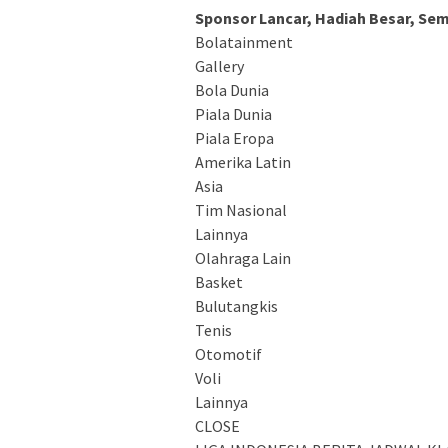
Sponsor Lancar, Hadiah Besar, Se
Bolatainment
Gallery
Bola Dunia
Piala Dunia
Piala Eropa
Amerika Latin
Asia
Tim Nasional
Lainnya
Olahraga Lain
Basket
Bulutangkis
Tenis
Otomotif
Voli
Lainnya
CLOSE