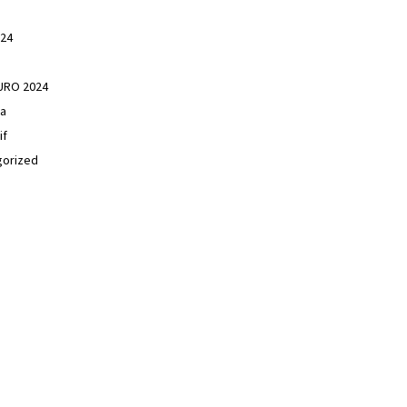
24
EURO 2024
ga
if
gorized