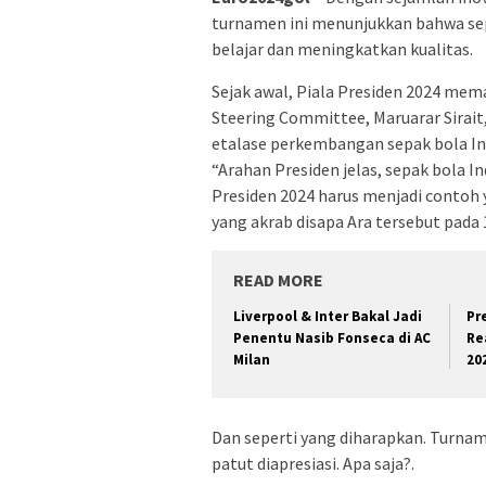
turnamen ini menunjukkan bahwa sep
belajar dan meningkatkan kualitas.
Sejak awal, Piala Presiden 2024 me
Steering Committee, Maruarar Sirai
etalase perkembangan sepak bola In
“Arahan Presiden jelas, sepak bola In
Presiden 2024 harus menjadi contoh y
yang akrab disapa Ara tersebut pada 1
READ MORE
Liverpool & Inter Bakal Jadi
Pr
Penentu Nasib Fonseca di AC
Re
Milan
20
Dan seperti yang diharapkan. Turna
patut diapresiasi. Apa saja?.