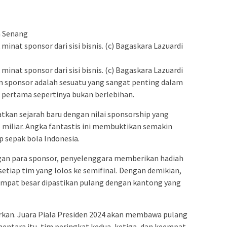
a Senang
minat sponsor dari sisi bisnis. (c) Bagaskara Lazuardi
minat sponsor dari sisi bisnis. (c) Bagaskara Lazuardi
n sponsor adalah sesuatu yang sangat penting dalam
 pertama sepertinya bukan berlebihan.
atkan sejarah baru dengan nilai sponsorship yang
8 miliar. Angka fantastis ini membuktikan semakin
p sepak bola Indonesia.
ngan para sponsor, penyelenggara memberikan hadiah
etiap tim yang lolos ke semifinal. Dengan demikian,
empat besar dipastikan pulang dengan kantong yang
kan. Juara Piala Presiden 2024 akan membawa pulang
mentara itu, tim peringkat kedua, ketiga, dan keempat