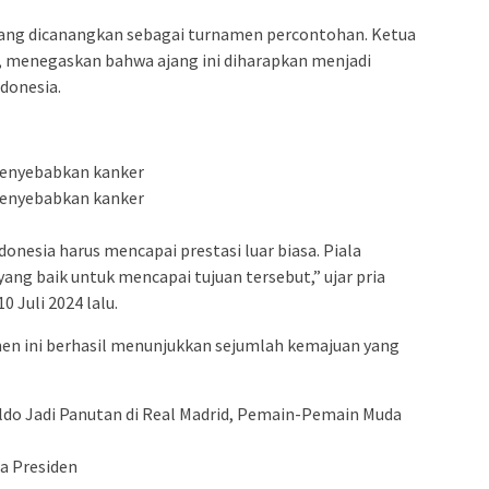
mang dicanangkan sebagai turnamen percontohan. Ketua
t, menegaskan bahwa ajang ini diharapkan menjadi
donesia.
 menyebabkan kanker
 menyebabkan kanker
donesia harus mencapai prestasi luar biasa. Piala
ang baik untuk mencapai tujuan tersebut,” ujar pria
0 Juli 2024 lalu.
men ini berhasil menunjukkan sejumlah kemajuan yang
aldo Jadi Panutan di Real Madrid, Pemain-Pemain Muda
a Presiden