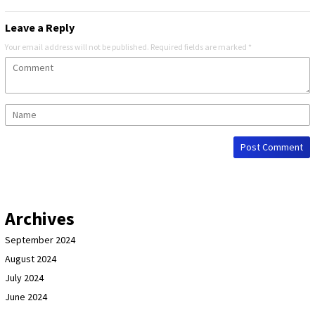
Leave a Reply
Your email address will not be published.
Required fields are marked
*
Archives
September 2024
August 2024
July 2024
June 2024