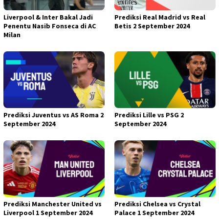
Liverpool & Inter Bakal Jadi
Prediksi Real Madrid vs Real
Penentu Nasib Fonseca di AC
Betis 2 September 2024
Milan
Prediksi Juventus vs AS Roma 2
Prediksi Lille vs PSG 2
September 2024
September 2024
Prediksi Manchester United vs
Prediksi Chelsea vs Crystal
Liverpool 1 September 2024
Palace 1 September 2024