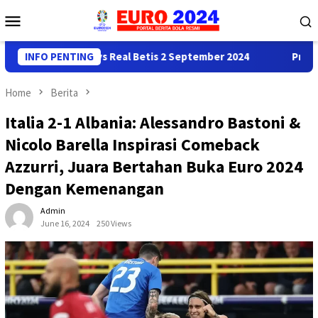
Skip
Mobile
to
Menu
content
iksi Real Madrid vs Real Betis 2 September 2024
INFO PENTING
Prediksi
Home
Berita
Italia 2-1 Albania: Alessandro Bastoni &
Nicolo Barella Inspirasi Comeback
Azzurri, Juara Bertahan Buka Euro 2024
Dengan Kemenangan
Admin
June 16, 2024
250 Views