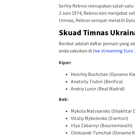
Serhiy Rebrov merupakan salah satu 
3 Juni 1974, Rebrov kini menjabat s
timnas, Rebrov sempat melatih Dynamo
Skuad Timnas Ukraina
Berikut adalah daftar pemain yang a
anda saksikan di
live streaming Euro
Kiper:
Heorhiy Bushchan (Dynamo Kie
Anatoliy Trubin (Benfica)
Andriy Lunin (Real Madrid)
Bek:
Mykola Matviyenko (Shakhtar 
Vitaliy Mykolenko (Everton)
Illya Zabarnyi (Bournemouth)
Oleksandr Tymchyk (Dynamo K