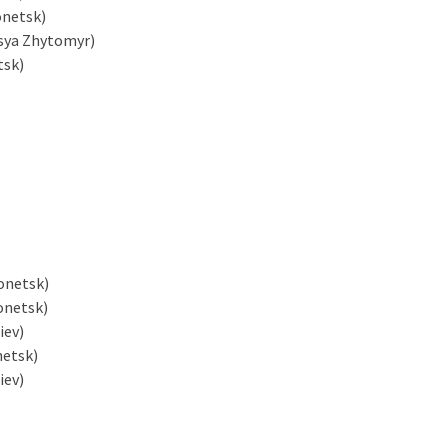
onetsk)
sya Zhytomyr)
tsk)
onetsk)
onetsk)
iev)
netsk)
iev)