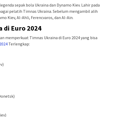
legenda sepak bola Ukraina dan Dynamo Kiev. Lahir pada
ebagai pelatih Timnas Ukraina. Sebelum mengambil alih
 Kiev, Al-Ahli, Ferencvaros, dan Al-Ain.
 di Euro 2024
kan memperkuat Timnas Ukraina di Euro 2024 yang bisa
 2024
Terlengkap:
v)
Donetsk)
iev)