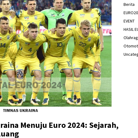
Berita
EURO20
EVENT
HASIL 
Olahra
Otomot
Uncate
raina Menuju Euro 2024: Sejarah,
luang