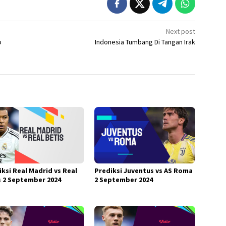
Next post
o
Indonesia Tumbang Di Tangan Irak
iksi Real Madrid vs Real
Prediksi Juventus vs AS Roma
s 2 September 2024
2 September 2024