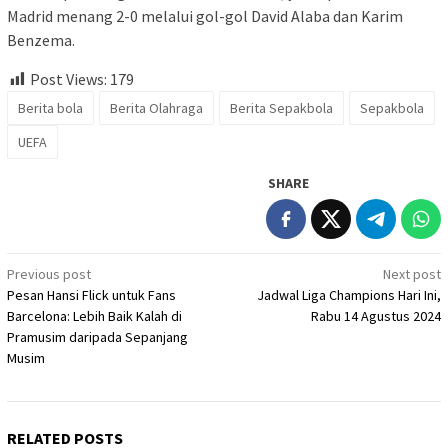
Madrid menang 2-0 melalui gol-gol David Alaba dan Karim
Benzema.
Post Views:
179
Berita bola
Berita Olahraga
Berita Sepakbola
Sepakbola
UEFA
SHARE
Post
Previous post
Next post
Pesan Hansi Flick untuk Fans
Jadwal Liga Champions Hari Ini,
navigation
Barcelona: Lebih Baik Kalah di
Rabu 14 Agustus 2024
Pramusim daripada Sepanjang
Musim
RELATED POSTS