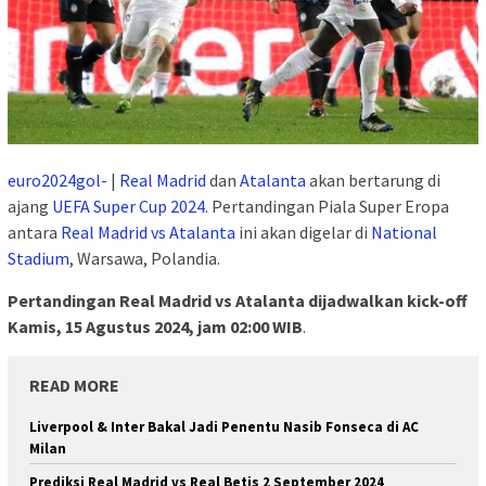
euro2024gol-
|
Real Madrid
dan
Atalanta
akan bertarung di
ajang
UEFA Super Cup 2024
. Pertandingan Piala Super Eropa
antara
Real Madrid vs Atalanta
ini akan digelar di
National
Stadium
, Warsawa, Polandia.
Pertandingan Real Madrid vs Atalanta dijadwalkan kick-off
Kamis, 15 Agustus 2024, jam 02:00 WIB
.
READ MORE
Liverpool & Inter Bakal Jadi Penentu Nasib Fonseca di AC
Milan
Prediksi Real Madrid vs Real Betis 2 September 2024