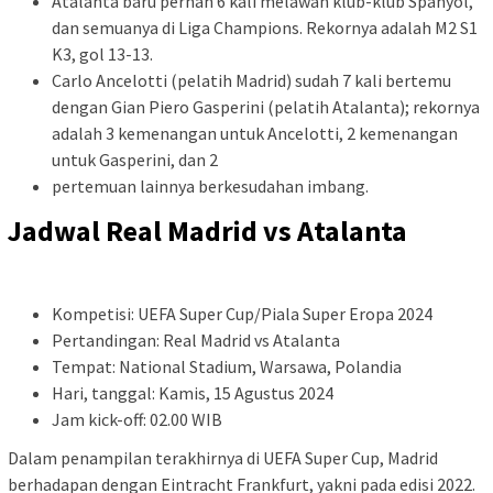
Atalanta baru pernah 6 kali melawan klub-klub Spanyol,
dan semuanya di Liga Champions. Rekornya adalah M2 S1
K3, gol 13-13.
Carlo Ancelotti (pelatih Madrid) sudah 7 kali bertemu
dengan Gian Piero Gasperini (pelatih Atalanta); rekornya
adalah 3 kemenangan untuk Ancelotti, 2 kemenangan
untuk Gasperini, dan 2
pertemuan lainnya berkesudahan imbang.
Jadwal Real Madrid vs Atalanta
Kompetisi: UEFA Super Cup/Piala Super Eropa 2024
Pertandingan: Real Madrid vs Atalanta
Tempat: National Stadium, Warsawa, Polandia
Hari, tanggal: Kamis, 15 Agustus 2024
Jam kick-off: 02.00 WIB
Dalam penampilan terakhirnya di UEFA Super Cup, Madrid
berhadapan dengan Eintracht Frankfurt, yakni pada edisi 2022.