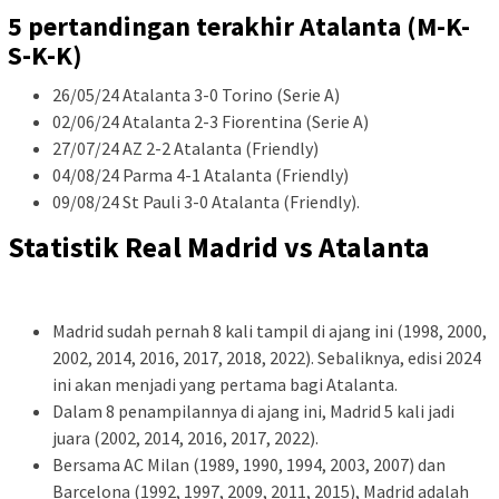
5 pertandingan terakhir Atalanta (M-K-
S-K-K)
26/05/24 Atalanta 3-0 Torino (Serie A)
02/06/24 Atalanta 2-3 Fiorentina (Serie A)
27/07/24 AZ 2-2 Atalanta (Friendly)
04/08/24 Parma 4-1 Atalanta (Friendly)
09/08/24 St Pauli 3-0 Atalanta (Friendly).
Statistik Real Madrid vs Atalanta
Madrid sudah pernah 8 kali tampil di ajang ini (1998, 2000,
2002, 2014, 2016, 2017, 2018, 2022). Sebaliknya, edisi 2024
ini akan menjadi yang pertama bagi Atalanta.
Dalam 8 penampilannya di ajang ini, Madrid 5 kali jadi
juara (2002, 2014, 2016, 2017, 2022).
Bersama AC Milan (1989, 1990, 1994, 2003, 2007) dan
Barcelona (1992, 1997, 2009, 2011, 2015), Madrid adalah