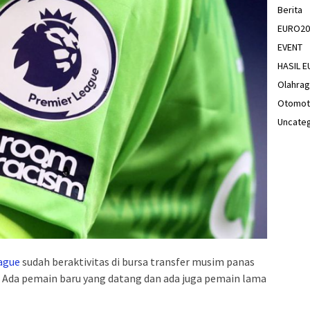
Berita
EURO20
EVENT
HASIL 
Olahra
Otomot
Uncate
ague
sudah beraktivitas di bursa transfer musim panas
Ada pemain baru yang datang dan ada juga pemain lama