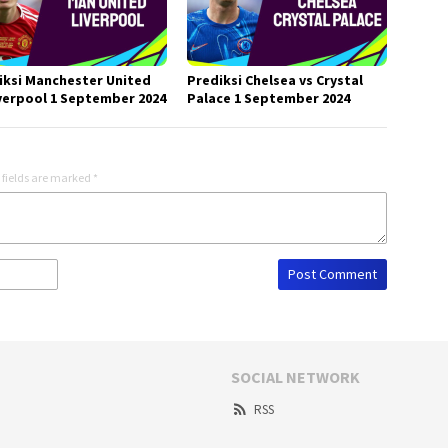
iksi Manchester United
Prediksi Chelsea vs Crystal
iverpool 1 September 2024
Palace 1 September 2024
 fields are marked
*
SOCIAL NETWORK
RSS