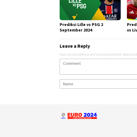
Prediksi Lille vs PSG 2
Pred
September 2024
vs L
Leave a Reply
Your email address will not be published.
Required