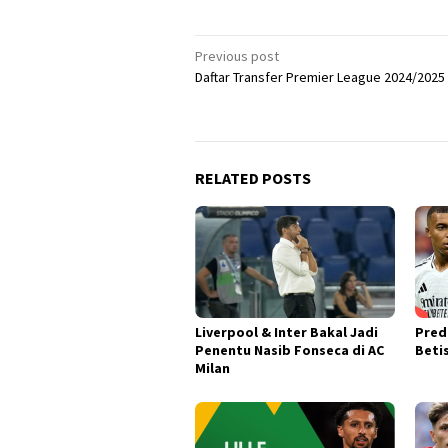
Post
Previous post
Daftar Transfer Premier League 2024/2025
navigation
RELATED POSTS
Liverpool & Inter Bakal Jadi
Pred
Penentu Nasib Fonseca di AC
Beti
Milan