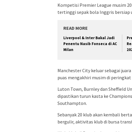
Kompetisi Premier League musim 2023
tertinggi sepak bola Inggris bersi
READ MORE
Liverpool & Inter Bakal Jadi
Pr
Penentu Nasib Fonseca di AC
Re
Milan
20
Manchester City keluar sebagai juar
puas mengakhiri musim di peringkat 
Luton Town, Burnley dan Sheffield Un
dipastikan turun kasta ke Championsh
Southampton.
Sebanyak 20 klub akan kembali bert
bergulir, aktivitas klub di bursa tra