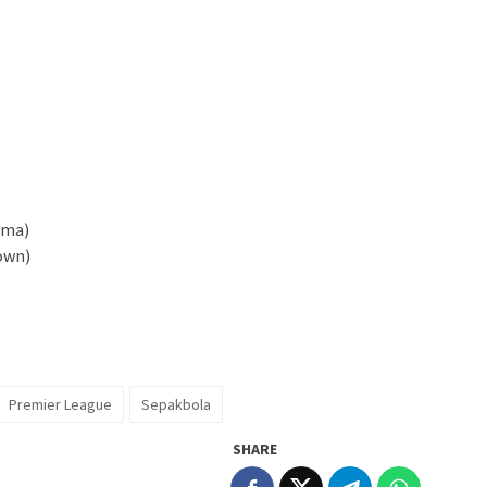
ama)
own)
Premier League
Sepakbola
SHARE