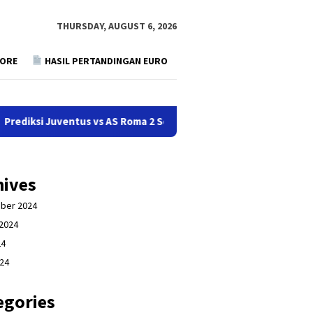
THURSDAY, AUGUST 6, 2026
CORE
HASIL PERTANDINGAN EURO
uventus vs AS Roma 2 September 2024
Prediksi Lille vs P
hives
ber 2024
2024
24
024
egories