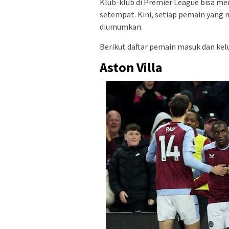
Klub-klub di Premier League bisa me
setempat. Kini, setiap pemain yang 
diumumkan.
Berikut daftar pemain masuk dan kelu
Aston Villa