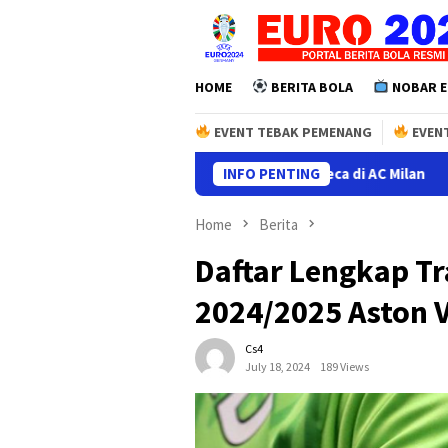
Skip
to
content
HOME
BERITA BOLA
NOBAR E
EVENT TEBAK PEMENANG
EVENT
Inter Bakal Jadi Penentu Nasib Fonseca di AC Milan
INFO PENTING
Predik
Home
Berita
Daftar Lengkap Tr
2024/2025 Aston V
Cs4
July 18, 2024
189 Views