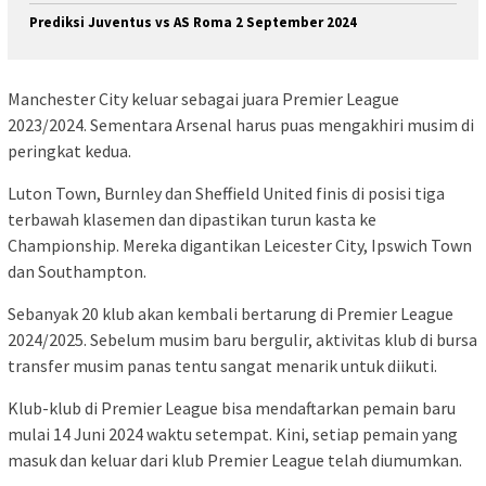
Prediksi Juventus vs AS Roma 2 September 2024
Manchester City keluar sebagai juara Premier League
2023/2024. Sementara Arsenal harus puas mengakhiri musim di
peringkat kedua.
Luton Town, Burnley dan Sheffield United finis di posisi tiga
terbawah klasemen dan dipastikan turun kasta ke
Championship. Mereka digantikan Leicester City, Ipswich Town
dan Southampton.
Sebanyak 20 klub akan kembali bertarung di Premier League
2024/2025. Sebelum musim baru bergulir, aktivitas klub di bursa
transfer musim panas tentu sangat menarik untuk diikuti.
Klub-klub di Premier League bisa mendaftarkan pemain baru
mulai 14 Juni 2024 waktu setempat. Kini, setiap pemain yang
masuk dan keluar dari klub Premier League telah diumumkan.