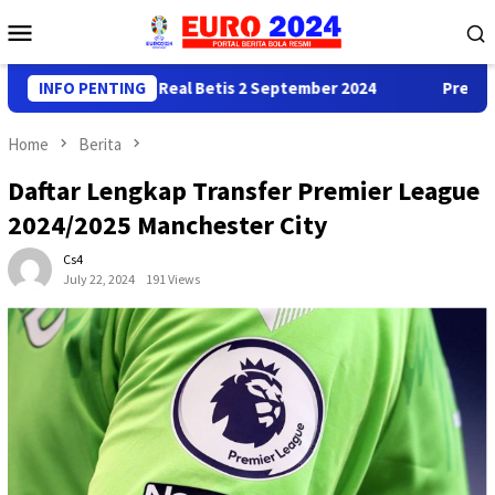
Skip
Mobile
to
Menu
content
i Real Madrid vs Real Betis 2 September 2024
INFO PENTING
Prediksi J
Home
Berita
Daftar Lengkap Transfer Premier League
2024/2025 Manchester City
Cs4
July 22, 2024
191 Views