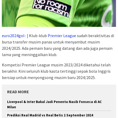
euro2024gol-
| Klub-klub
Premier League
sudah beraktivitas di
bursa transfer musim panas untuk menyambut musim
2024/2025. Ada pemain baru yang datang dan ada juga pemain
lama yang meninggalkan klub.
Kompetisi Premier League musim 2023/2024 diketahui telah
berakhir. Kini seluruh klub kasta tertinggi sepak bola Inggris
bersiap untuk menyongsong musim baru 2024/2025.
READ MORE
Liverpool & Inter Bakal Jadi Penentu Nasib Fonseca di AC
Milan
Prediksi Real Madrid vs Real Betis 2 September 2024