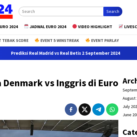
Search
URO 2024
JADWAL EURO 2024
VIDEO HIGHLIGHT
LIVES
 TEBAK SCORE
EVENT 5 WINSTREAK
EVENT PARLAY
ksi Real Madrid vs Real Betis 2 September 2024
Prediksi 
Arc
 Denmark vs Inggris di Euro
Septem
August 
July 20
June 2
Cat