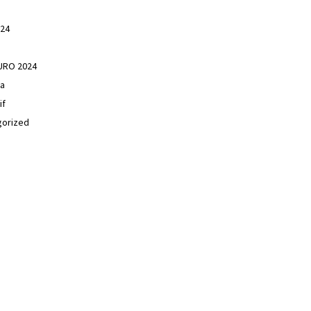
24
EURO 2024
ga
if
gorized