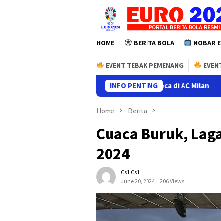
Skip
to
content
HOME
BERITA BOLA
NOBAR E
EVENT TEBAK PEMENANG
EVENT
 Inter Bakal Jadi Penentu Nasib Fonseca di AC Milan
INFO PENTING
Predi
Home
Berita
Cuaca Buruk, Laga
2024
Cs1 Cs1
June 20, 2024
206 Views