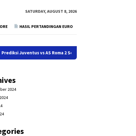
SATURDAY, AUGUST 8, 2026
CORE
HASIL PERTANDINGAN EURO
Juventus vs AS Roma 2 September 2024
Prediksi Lille vs
hives
ber 2024
2024
24
024
egories