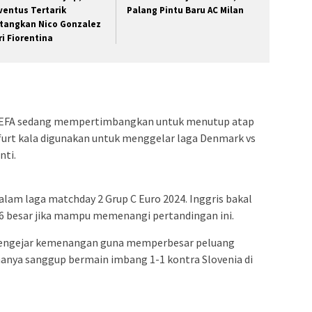
ventus Tertarik
Palang Pintu Baru AC Milan
tangkan Nico Gonzalez
ri Fiorentina
 UEFA sedang mempertimbangkan untuk menutup atap
furt kala digunakan untuk menggelar laga Denmark vs
nti.
lam laga matchday 2 Grup C Euro 2024. Inggris bakal
16 besar jika mampu memenangi pertandingan ini.
mengejar kemenangan guna memperbesar peluang
 hanya sanggup bermain imbang 1-1 kontra Slovenia di