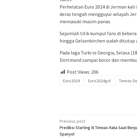
Perhelatan Euro 2024 di Jerman kal
deras tengah mengguyur wilayah Jerm
memasuki musim panas.
Sejumlah titik kumpul fans di beber
hingga Gelsenkirchen sudah ditutup a
Pada laga Turki vs Georgia, Selasa (1
Dortmund sampai bocor dan membuat
Post Views:
206
Euro2024
Euro2024gol
Timnas D
Post
Previous post
Prediksi Starting XI Timnas Italia Saat Ber
navigation
Spanyol