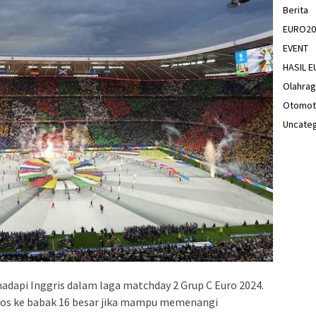
Berita
EURO20
EVENT
HASIL 
Olahra
Otomot
Uncate
api Inggris dalam laga matchday 2 Grup C Euro 2024.
olos ke babak 16 besar jika mampu memenangi