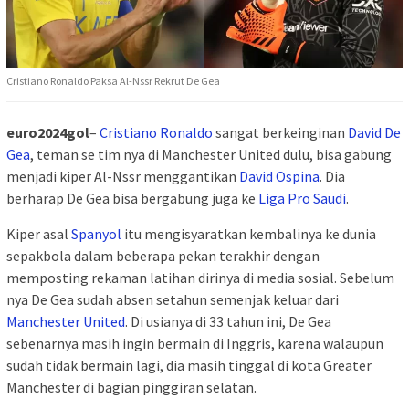
Cristiano Ronaldo Paksa Al-Nssr Rekrut De Gea
euro2024gol
–
Cristiano Ronaldo
sangat berkeinginan
David De
Gea
, teman se tim nya di Manchester United dulu, bisa gabung
menjadi kiper Al-Nssr menggantikan
David Ospina
. Dia
berharap De Gea bisa bergabung juga ke
Liga Pro Saudi
.
Kiper asal
Spanyol
itu mengisyaratkan kembalinya ke dunia
sepakbola dalam beberapa pekan terakhir dengan
memposting rekaman latihan dirinya di media sosial. Sebelum
nya De Gea sudah absen setahun semenjak keluar dari
Manchester United
. Di usianya di 33 tahun ini, De Gea
sebenarnya masih ingin bermain di Inggris, karena walaupun
sudah tidak bermain lagi, dia masih tinggal di kota Greater
Manchester di bagian pinggiran selatan.