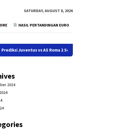
SATURDAY, AUGUST 8, 2026
CORE
HASIL PERTANDINGAN EURO
 Juventus vs AS Roma 2 September 2024
Prediksi Lille vs
hives
ber 2024
2024
24
024
egories