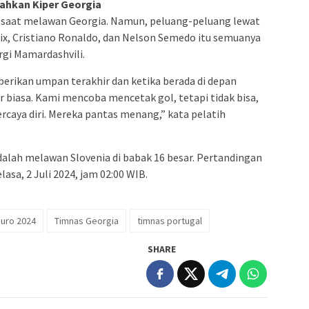
ahkan Kiper Georgia
t saat melawan Georgia. Namun, peluang-peluang lewat
lix, Cristiano Ronaldo, dan Nelson Semedo itu semuanya
rgi Mamardashvili.
rikan umpan terakhir dan ketika berada di depan
r biasa. Kami mencoba mencetak gol, tetapi tidak bisa,
caya diri. Mereka pantas menang,” kata pelatih
alah melawan Slovenia di babak 16 besar. Pertandingan
lasa, 2 Juli 2024, jam 02:00 WIB.
euro 2024
Timnas Georgia
timnas portugal
SHARE