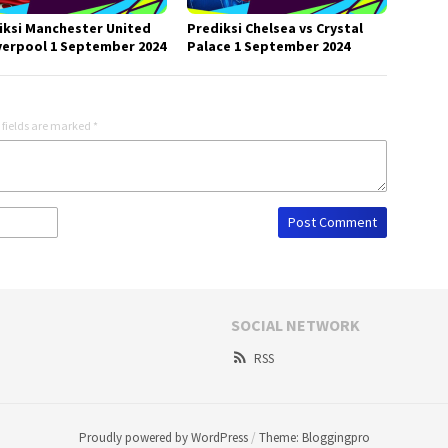
iksi Manchester United
Prediksi Chelsea vs Crystal
iverpool 1 September 2024
Palace 1 September 2024
 fields are marked
*
SOCIAL NETWORK
RSS
Proudly powered by WordPress
/
Theme: Bloggingpro