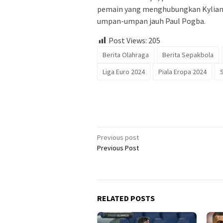
pemain yang menghubungkan Kylian M
umpan-umpan jauh Paul Pogba.
Post Views:
205
Berita Olahraga
Berita Sepakbola
Liga Euro 2024
Piala Eropa 2024
Post
Previous post
Previous Post
navigation
RELATED POSTS