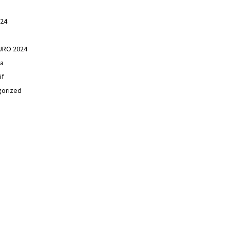
24
EURO 2024
ga
if
gorized