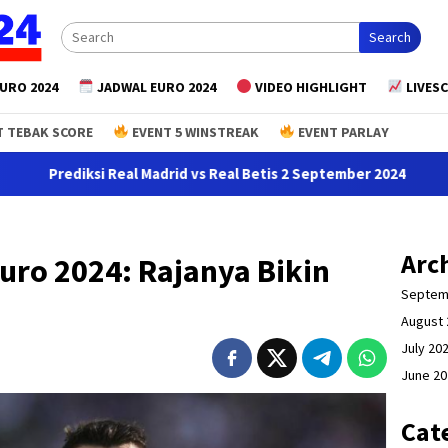
Search
URO 2024
JADWAL EURO 2024
VIDEO HIGHLIGHT
LIVES
 TEBAK SCORE
EVENT 5 WINSTREAK
EVENT PARLAY
ediksi Real Madrid vs Real Betis 2 September 2024
Predik
Arc
Euro 2024: Rajanya Bikin
Septem
August 
July 20
June 2
Cat