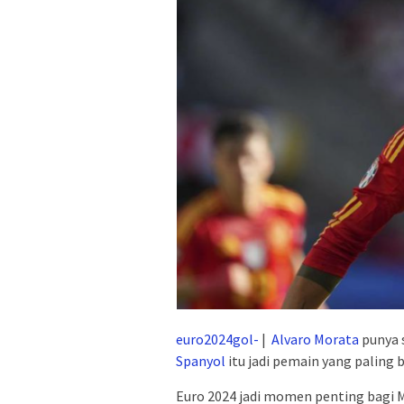
euro2024gol-
|
Alvaro Morata
punya 
Spanyol
itu jadi pemain yang paling
Euro 2024 jadi momen penting bagi 