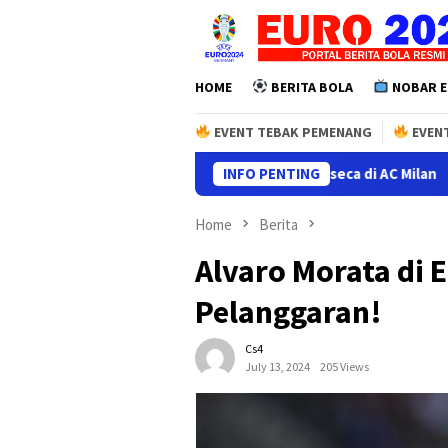
Skip
to
content
HOME
BERITA BOLA
NOBAR E
EVENT TEBAK PEMENANG
EVENT
l & Inter Bakal Jadi Penentu Nasib Fonseca di AC Milan
INFO PENTING
Pr
Home
Berita
Alvaro Morata di 
Pelanggaran!
Cs4
July 13, 2024
205 Views