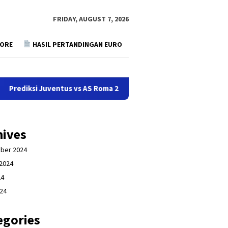
FRIDAY, AUGUST 7, 2026
CORE
HASIL PERTANDINGAN EURO
si Juventus vs AS Roma 2 September 2024
Prediksi Lille
hives
ber 2024
2024
24
024
egories