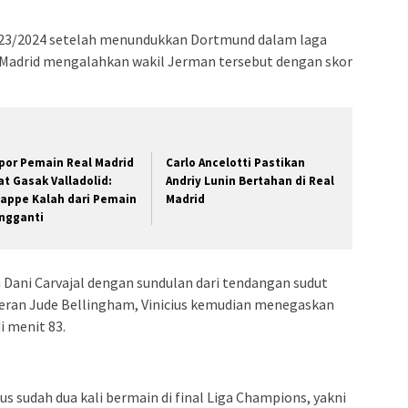
023/2024 setelah menundukkan Dortmund dalam laga
. Madrid mengalahkan wakil Jerman tersebut dengan skor
por Pemain Real Madrid
Carlo Ancelotti Pastikan
at Gasak Valladolid:
Andriy Lunin Bertahan di Real
appe Kalah dari Pemain
Madrid
ngganti
Dani Carvajal dengan sundulan dari tendangan sudut
eran Jude Bellingham, Vinicius kemudian menegaskan
 menit 83.
us sudah dua kali bermain di final Liga Champions, yakni