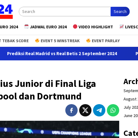
Search
URO 2024
JADWAL EURO 2024
VIDEO HIGHLIGHT
LIVES
 TEBAK SCORE
EVENT 5 WINSTREAK
EVENT PARLAY
al Madrid vs Real Betis 2 September 2024
Prediksi Juvent
Arc
ius Junior di Final Liga
Septem
pool dan Dortmund
August 
July 20
June 2
Cat