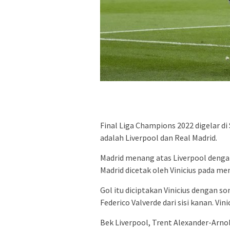
Final Liga Champions 2022 digelar di S
adalah Liverpool dan Real Madrid.
Madrid menang atas Liverpool denga
Madrid dicetak oleh Vinicius pada men
Gol itu diciptakan Vinicius dengan 
Federico Valverde dari sisi kanan. Vin
Bek Liverpool, Trent Alexander-Arnol