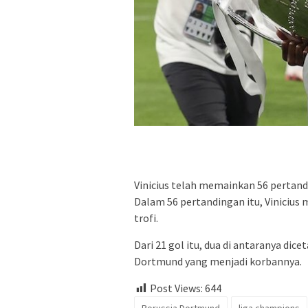
Vinicius telah memainkan 56 pertan
Dalam 56 pertandingan itu, Vinicius 
trofi.
Dari 21 gol itu, dua di antaranya dice
Dortmund yang menjadi korbannya.
Post Views:
644
Borussia Dortmund
liga champions