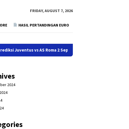
FRIDAY, AUGUST 7, 2026
CORE
HASIL PERTANDINGAN EURO
us vs AS Roma 2 September 2024
Prediksi Lille vs PSG 2 
hives
ber 2024
2024
24
024
egories