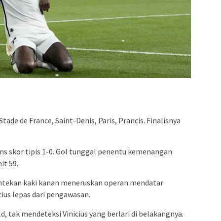
tade de France, Saint-Denis, Paris, Prancis. Finalisnya
ns skor tipis 1-0. Gol tunggal penentu kemenangan
it 59.
sontekan kaki kanan meneruskan operan mendatar
icius lepas dari pengawasan.
d, tak mendeteksi Vinicius yang berlari di belakangnya.