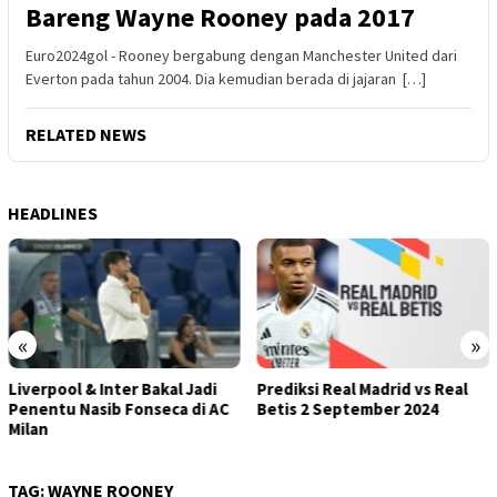
Bareng Wayne Rooney pada 2017
Euro2024gol - Rooney bergabung dengan Manchester United dari
Everton pada tahun 2004. Dia kemudian berada di jajaran […]
RELATED NEWS
HEADLINES
«
»
Liverpool & Inter Bakal Jadi
Prediksi Real Madrid vs Real
Penentu Nasib Fonseca di AC
Betis 2 September 2024
Milan
TAG:
WAYNE ROONEY