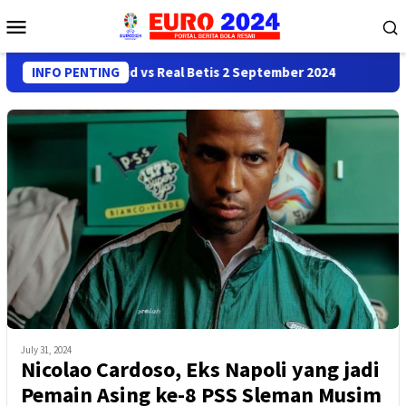
Skip
Mobile
to
Menu
content
Prediksi Real Madrid vs Real Betis 2 September 2024
INFO PENTING
Pred
July 31, 2024
Nicolao Cardoso, Eks Napoli yang jadi
Pemain Asing ke-8 PSS Sleman Musim