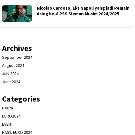
Nicolao Cardoso, Eks Napoli yang jadi Pemain
Asing ke-8 PSS Sleman Musim 2024/2025
Archives
September 2024
August 2024
July 2024
June 2024
Categories
Berita
EURO2024
EVENT
HASIL EURO 2024