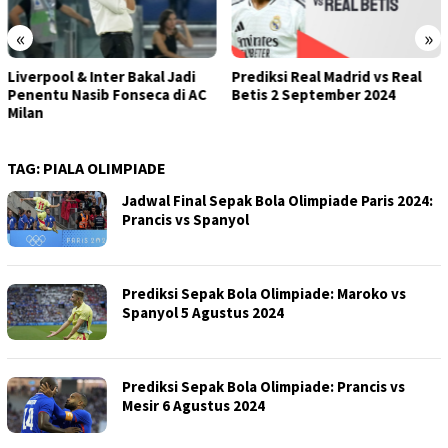
«
»
Liverpool & Inter Bakal Jadi
Prediksi Real Madrid vs Real
Penentu Nasib Fonseca di AC
Betis 2 September 2024
Milan
TAG:
PIALA OLIMPIADE
Jadwal Final Sepak Bola Olimpiade Paris 2024:
Prancis vs Spanyol
Prediksi Sepak Bola Olimpiade: Maroko vs
Spanyol 5 Agustus 2024
Prediksi Sepak Bola Olimpiade: Prancis vs
Mesir 6 Agustus 2024