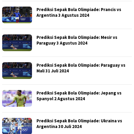
Prediksi Sepak Bola Olimpiade: Prancis vs
Argentina 3 Agustus 2024
Prediksi Sepak Bola Olimpiade: Mesir vs
Paraguay 3 Agustus 2024
Prediksi Sepak Bola Olimpiade: Paraguay vs
Mali 31 Juli 2024
Prediksi Sepak Bola Olimpiade: Jepang vs
Spanyol 2 Agustus 2024
Prediksi Sepak Bola Olimpiade: Ukraina vs
Argentina 30 Juli 2024